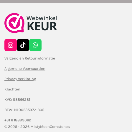
I
T
W
n
i
h
s
k
a
Verzend en Retourinformatie
t
T
t
Algemene Voorwaarden
a
o
s
g
k
A
Privacy Verklaring
r
p
a
p
Klachten
m
KVK: 98866281
BTW: NL005359721B05
+31 6 18893062
© 2025 - 2026 MistyMoonGemstones