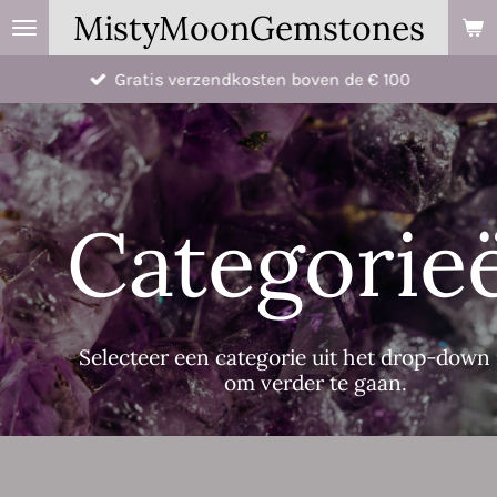
MistyMoonGemstones
Ga
direct
Gratis verzendkosten boven de € 100
naar
de
hoofdinhoud
Categorie
Selecteer een categorie uit het drop-dow
om verder te gaan.