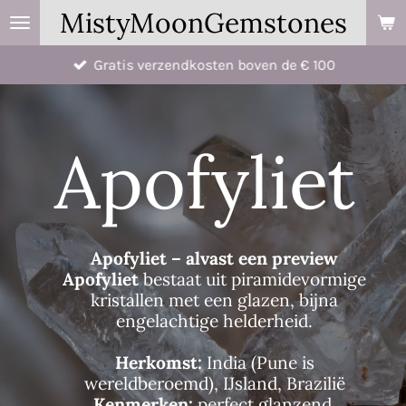
MistyMoonGemstones
Ga
direct
Gratis verzendkosten boven de € 100
naar
de
hoofdinhoud
Apofyliet
Apofyliet – alvast een preview
Apofyliet
bestaat uit piramidevormige
kristallen met een glazen, bijna
engelachtige helderheid.
Herkomst:
India (Pune is
wereldberoemd), IJsland, Brazilië
Kenmerken:
perfect glanzend,