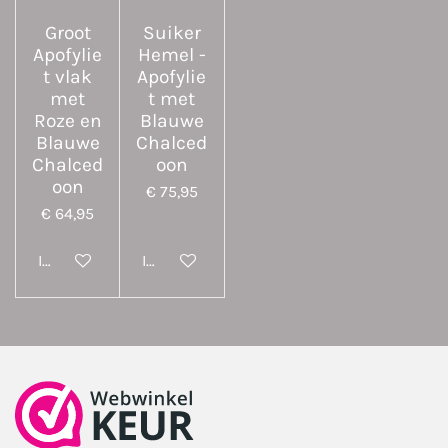
Groot
Suiker
Apofylie
Hemel -
t vlak
Apofylie
met
t met
Roze en
Blauwe
Blauwe
Chalced
Chalced
oon
oon
€ 75,95
€ 64,95
In winkelwagen
In winkelwagen