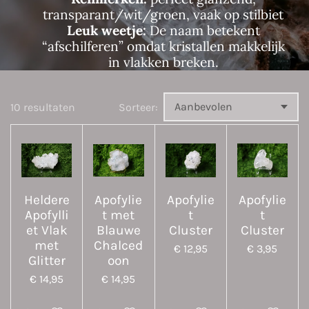
transparant/wit/groen, vaak op stilbiet
Leuk weetje:
De naam betekent
“afschilferen” omdat kristallen makkelijk
in vlakken breken.
10 resultaten
Sorteer:
Heldere
Apofylie
Apofylie
Apofylie
Apofylli
t met
t
t
et Vlak
Blauwe
Cluster
Cluster
met
Chalced
€ 12,95
€ 3,95
Glitter
oon
€ 14,95
€ 14,95