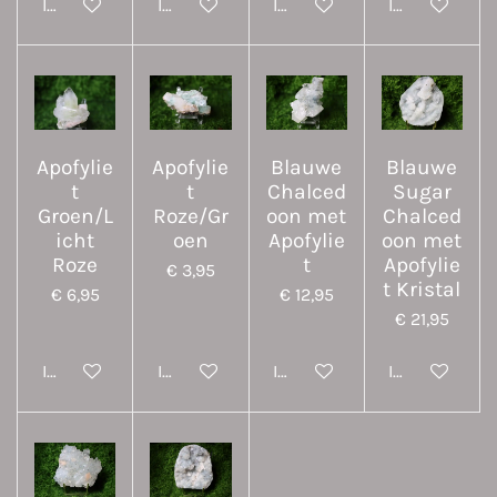
In winkelwagen
In winkelwagen
In winkelwagen
In winkelwa
Apofylie
Apofylie
Blauwe
Blauwe
t
t
Chalced
Sugar
Groen/L
Roze/Gr
oon met
Chalced
icht
oen
Apofylie
oon met
Roze
t
Apofylie
€ 3,95
t Kristal
€ 6,95
€ 12,95
€ 21,95
In winkelwagen
In winkelwagen
In winkelwagen
In winkelwa