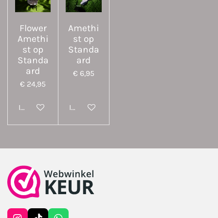
Flower
Amethi
Amethi
st op
st op
Standa
Standa
ard
ard
€ 6,95
€ 24,95
In winkelwagen
In winkelwagen