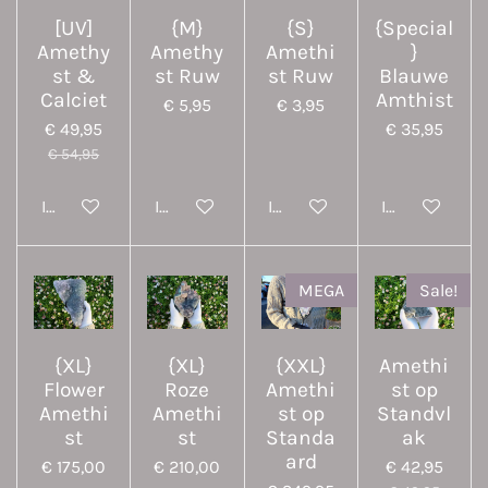
[UV]
{M}
{S}
{Special
Amethy
Amethy
Amethi
}
st &
st Ruw
st Ruw
Blauwe
Calciet
Amthist
€ 5,95
€ 3,95
€ 49,95
€ 35,95
€ 54,95
In winkelwagen
In winkelwagen
In winkelwagen
In winkelwa
MEGA
Sale!
{XL}
{XL}
{XXL}
Amethi
Flower
Roze
Amethi
st op
Amethi
Amethi
st op
Standvl
st
st
Standa
ak
ard
€ 175,00
€ 210,00
€ 42,95