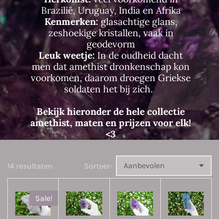
Brazilië, Uruguay, India en Afrika
Kenmerken:
glasachtige glans,
zeshoekige kristallen, vaak in
geodevorm
Leuk weetje:
In de oudheid dacht
men dat amethist dronkenschap kon
voorkomen, daarom droegen Griekse
soldaten het bij zich.
Bekijk hieronder de hele collectie
amethist, maten en prijzen voor elk!
<3
14 resultaten
Sorteer:
Sale!