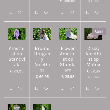
€ 349,95
€ 49,95
In winkelwagen
In winkelwagen
In winkelwagen
In winkelwa
Sale!
Amethi
Bruine
Flower
Druzy
st op
Urugua
Amethi
Amethi
Standvl
y
st op
st op
ak
Amethi
Standa
Matrix
st
ard
€ 20,95
€ 32,95
€ 60,95
€ 25,95
€ 39,95
In winkelwagen
In winkelwagen
In winkelwagen
In winkelwa