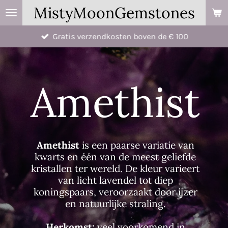
MistyMoonGemstones
Ga
direct
Gratis verzendkosten boven de € 100
naar
de
hoofdinhoud
Amethist
Amethist
is een paarse variatie van
kwarts en één van de meest geliefde
kristallen ter wereld. De kleur varieert
van licht lavendel tot diep
koningspaars, veroorzaakt door ijzer
en natuurlijke straling.
Herkomst:
veel voorkomend in