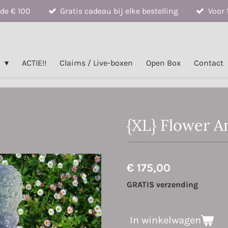
de € 100
Gratis cadeau bij elke bestelling
Voor 
n
ACTIE!!
Claims / Live-boxen
Open Box
Contact
{XL} Flower A
€ 175,00
GRATIS verzending
In winkelwagen