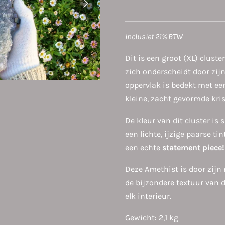
inclusief 21% BTW
Dit is een groot (XL) cluste
zich onderscheidt door zijn
oppervlak is bedekt met ee
kleine, zacht gevormde kris
De kleur van dit cluster is s
een lichte, ijzige paarse ti
een echte
statement piece!
Deze Amethist is door zijn 
de bijzondere textuur van 
elk interieur.
Gewicht: 2,1 kg