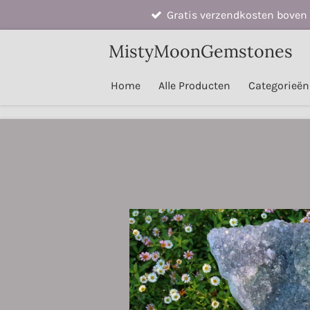
Gratis verzendkosten boven 
Ga
direct
MistyMoonGemstones
naar
de
Home
Alle Producten
Categorieë
hoofdinhoud