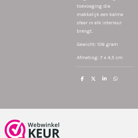
toevoeging die
makkelijk een kalme
sfeer in elk interieur
brengt.
Gewicht: 106 gram
Afmeting: 7 x 4,5 cm
D
D
S
D
e
e
h
e
l
e
a
l
e
l
r
e
n
e
n