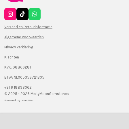
I
T
W
n
i
h
s
k
a
Verzend en Retourinformatie
t
T
t
Algemene Voorwaarden
a
o
s
g
k
A
Privacy Verklaring
r
p
a
p
Klachten
m
KVK: 98866281
BTW: NL005359721B05
+31 6 18893062
© 2025 - 2026 MistyMoonGemstones
Powered by
JouwWeb