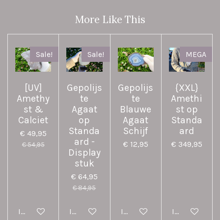
e
l
r
e
n
e
n
More Like This
Sale!
Sale!
MEGA
[UV]
Gepolijs
Gepolijs
{XXL}
Amethy
te
te
Amethi
st &
Agaat
Blauwe
st op
Calciet
op
Agaat
Standa
Standa
Schijf
ard
€ 49,95
ard -
€ 12,95
€ 349,95
€ 54,95
Display
stuk
€ 64,95
€ 84,95
In winkelwagen
In winkelwagen
In winkelwagen
In winkelwag