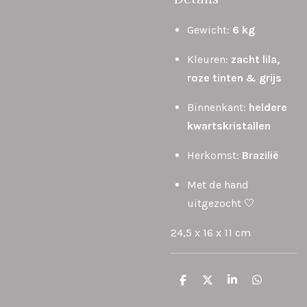
Gewicht:
6 kg
Kleuren:
zacht lila,
roze tinten & grijs
Binnenkant:
heldere
kwartskristallen
Herkomst:
Brazilië
Met de hand
uitgezocht 🤍
24,5 x 16 x 11 cm
D
D
S
D
e
e
h
e
l
e
a
l