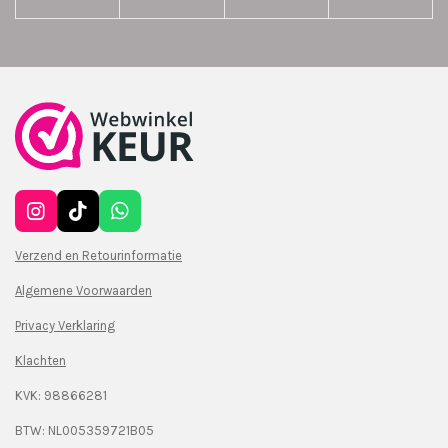
I
T
W
n
i
h
s
k
a
Verzend en Retourinformatie
t
T
t
Algemene Voorwaarden
a
o
s
g
k
A
Privacy Verklaring
r
p
a
p
Klachten
m
KVK: 98866281
BTW: NL005359721B05