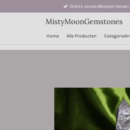
Gratis verzendkosten boven 
Ga
direct
MistyMoonGemstones
naar
de
Home
Alle Producten
Categorieë
hoofdinhoud