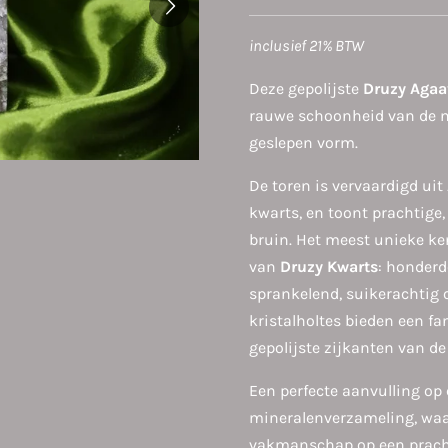
inclusief 21% BTW
Deze gepolijste
Druzy Agaa
rauwe schoonheid van de n
geslepen vorm.
De toren is vervaardigd ui
kwarts, en toont prachtige,
bruin. Het meest unieke ke
van
Druzy Kwarts
: honderd
sprankelend, suikerachtig 
kristalholtes bieden een fa
gepolijste zijkanten van de
Een perfecte aanvulling op e
mineralenverzameling, waar
vakmanschap op een prac