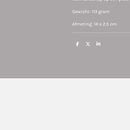
Gewicht: 113 gram
Afmeting: 14 x 2,5 cm
D
D
S
e
e
h
l
e
a
e
l
r
n
e