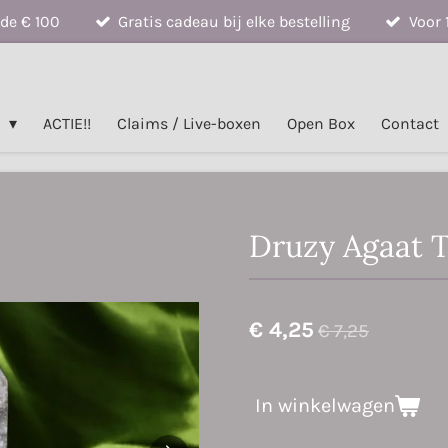
de € 100
Gratis cadeau bij elke bestelling
Voor 
n
ACTIE!!
Claims / Live-boxen
Open Box
Contact
Druzy Agaat 
€ 4,25
€ 7,25
In winkelwagen