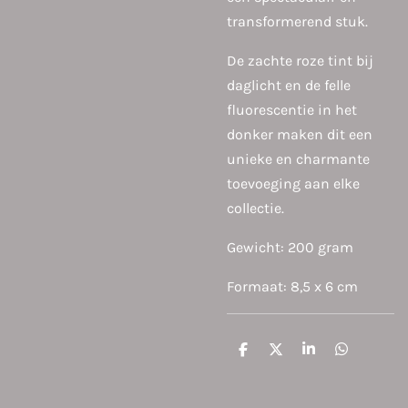
transformerend stuk.
De zachte roze tint bij
daglicht en de felle
fluorescentie in het
donker maken dit een
unieke en charmante
toevoeging aan elke
collectie.
Gewicht: 200 gram
Formaat: 8,5 x 6 cm
D
D
S
D
e
e
h
e
l
e
a
l
e
l
r
e