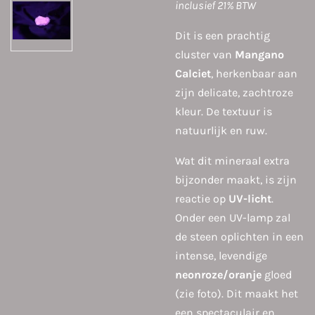
inclusief 21% BTW
Dit is een prachtig
cluster van
Mangano
Calciet
, herkenbaar aan
zijn delicate, zachtroze
kleur. De textuur is
natuurlijk en ruw.
Wat dit mineraal extra
bijzonder maakt, is zijn
reactie op
UV-licht
.
Onder een UV-lamp zal
de steen oplichten in een
intense, levendige
neonroze/oranje
gloed
(zie foto). Dit maakt het
een spectaculair en