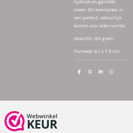
tijdloze en geliefde
steen. Dit exemplaar is
een perfect, natuurlijk
accent voor elke ruimte.
Gewicht: 193 gram
Formaat: 6,1 x 7,5 cm
D
D
S
D
e
e
h
e
l
e
a
l
e
l
r
e
n
e
n