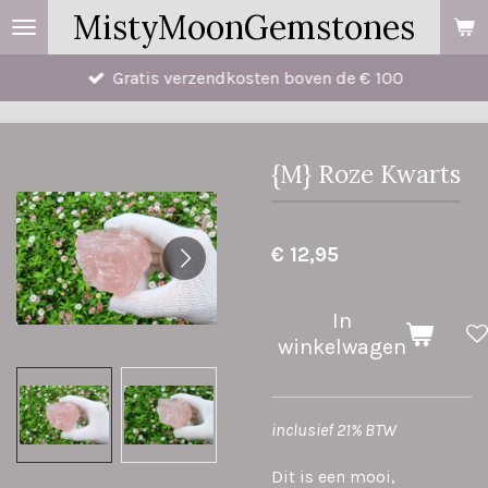
MistyMoonGemstones
Ga
direct
Gratis verzendkosten boven de € 100
naar
de
hoofdinhoud
{M} Roze Kwarts
€ 12,95
In
winkelwagen
inclusief 21% BTW
Dit is een mooi,