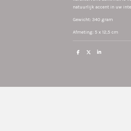
natuurlijk accent in uw inte
Gewicht: 340 gram
Afmeting: 5 x 12,5 cm
D
D
S
e
e
h
l
e
a
e
l
r
n
e