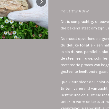
inclusief 21% BTW
Dit is een prachtig, onbew
die bekend staat om zijn u
De meest opvallende eigens
duidelijke
foliatie
– een nat
is als dunne, parallelle pla
de steen een ruwe, schilfer
metamorfe proces van hoge
gesteente heeft ondergaan.
Qua kleur biedt de Schist 
tinten
, variërend van zach
lichtbruine en subtiele roe
uniek in vorm en textuur, 
karaktervolle aanwinst is v