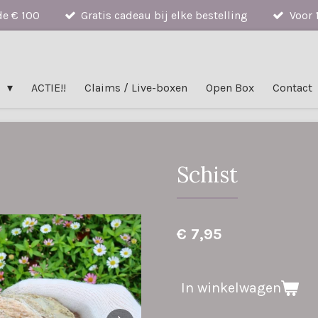
de € 100
Gratis cadeau bij elke bestelling
Voor 
n
ACTIE!!
Claims / Live-boxen
Open Box
Contact
Schist
€ 7,95
In winkelwagen