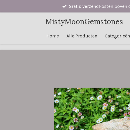
Gratis verzendkosten boven 
Ga
direct
MistyMoonGemstones
naar
de
Home
Alle Producten
Categorieë
hoofdinhoud