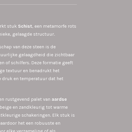
erkt stuk
Schist
, een metamorfe rots
nieke, gelaagde structuur.
chap van deze steen is de
uurlijke gelaagdheid die zichtbaar
ten of schilfers. Deze formatie geeft
ige textuur en benadrukt het
 druk en temperatuur dat het
een rustgevend palet van
aardse
t beige en zandkleurig tot warme
stkleurige schakeringen. Elk stuk is
waardoor het een robuuste en
oor elke verzameling of als