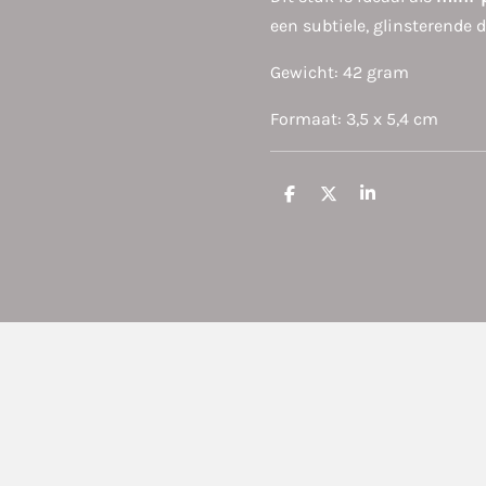
een subtiele, glinsterende d
Gewicht: 42 gram
Formaat: 3,5 x 5,4 cm
D
D
S
e
e
h
l
e
a
e
l
r
n
e