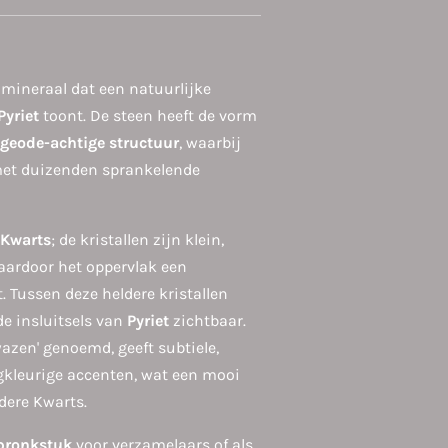
 mineraal dat een natuurlijke
Pyriet
toont. De steen heeft de vorm
geode-achtige structuur
, waarbij
met duizenden sprankelende
Kwarts
; de kristallen zijn klein,
aardoor het oppervlak een
t. Tussen deze heldere kristallen
de insluitsels van
Pyriet
zichtbaar.
wazen' genoemd, geeft subtiele,
gkleurige accenten, wat een mooi
dere Kwarts.
pronkstuk
voor verzamelaars of als