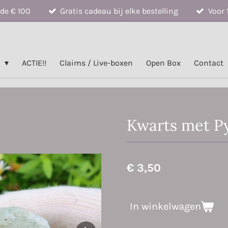
de € 100
Gratis cadeau bij elke bestelling
Voor 
n
ACTIE!!
Claims / Live-boxen
Open Box
Contact
Kwarts met Py
€ 3,50
In winkelwagen