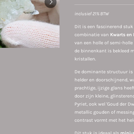
inclusief 21% BTW
Dit is een fascinerend stuk
combinatie van
Kwarts en 
van een holle of semi-holle
de binnenkant is bekleed 
kristallen.
De dominante structuur is
helder en doorschijnend, w
prachtige, ijzige glans heef
door zijn kleine, glinsteren
Pyriet, ook wel 'Goud der D
metallic gouden of messin
contrast vormt met het hel
Dit stuk is ideaal als
mini-