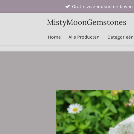
Gratis verzendkosten boven 
Ga
direct
MistyMoonGemstones
naar
de
Home
Alle Producten
Categorieë
hoofdinhoud