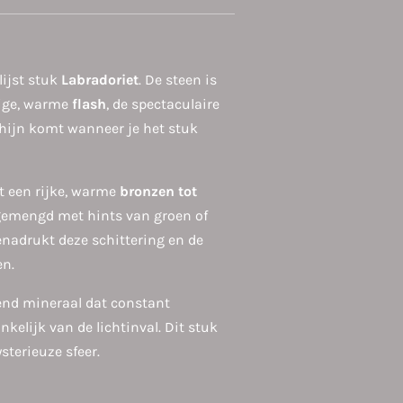
lijst stuk
Labradoriet
. De steen is
tige, warme
flash
, de spectaculaire
hijn komt wanneer je het stuk
t een rijke, warme
bronzen tot
gemengd met hints van groen of
enadrukt deze schittering en de
en.
rend mineraal dat constant
nkelijk van de lichtinval. Dit stuk
terieuze sfeer.