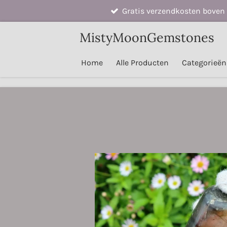
Gratis verzendkosten boven 
Ga
direct
MistyMoonGemstones
naar
de
Home
Alle Producten
Categorieë
hoofdinhoud