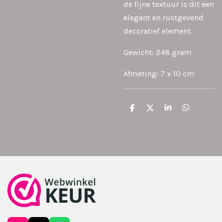
de fijne textuur is dit een
elegant en rustgevend
decoratief element.
Gewicht: 248 gram
Afmeting: 7 x 10 cm
D
D
S
D
e
e
h
e
l
e
a
l
e
l
r
e
n
e
n