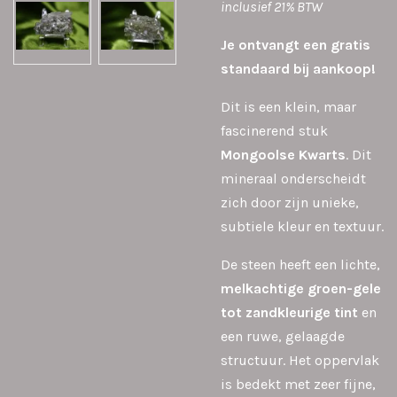
inclusief 21% BTW
Je ontvangt een gratis
standaard bij aankoop!
Dit is een klein, maar
fascinerend stuk
Mongoolse Kwarts
. Dit
mineraal onderscheidt
zich door zijn unieke,
subtiele kleur en textuur.
De steen heeft een lichte,
melkachtige groen-gele
tot zandkleurige tint
en
een ruwe, gelaagde
structuur. Het oppervlak
is bedekt met zeer fijne,