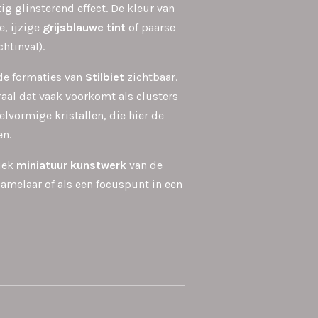
g glinsterend effect. De kleur van
e, ijzige
grijsblauwe tint
of paarse
chtinval).
 de formaties van
Stilbiet
zichtbaar.
eraal dat vaak voorkomt als clusters
lvormige kristallen, die hier de
en.
niek
miniatuur kunstwerk
van de
zamelaar of als een focuspunt in een