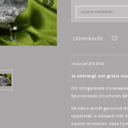
Uitverkocht
inclusief 21% BTW
Je ontvangt een gratis st
Dit intrigerende mineraal
fascinerende structuren:
Dr
De basis wordt gevormd d
oppervlak is bezaaid met d
Kwarts-kristallen. Deze fij