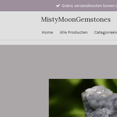
Gratis verzendkosten boven 
Ga
direct
MistyMoonGemstones
naar
de
Home
Alle Producten
Categorieë
hoofdinhoud