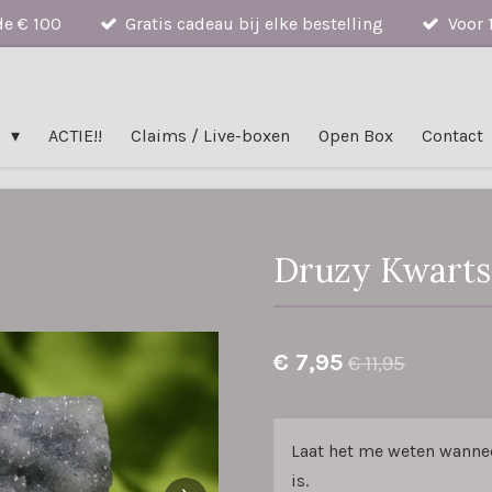
de € 100
Gratis cadeau bij elke bestelling
Voor 
n
ACTIE!!
Claims / Live-boxen
Open Box
Contact
Druzy Kwarts 
€ 7,95
€ 11,95
Laat het me weten wanne
is.