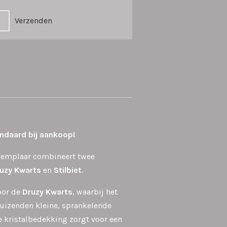
Verzenden
andaard bij aankoop!
exemplaar combineert twee
uzy Kwarts
en
Stilbiet
.
oor de
Druzy Kwarts
, waarbij het
uizenden kleine, sprankelende
ne kristalbedekking zorgt voor een