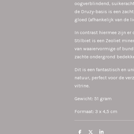
oogverblindend, suikerachti
de Druzy-basis is een zacht
gloed (afhankelijk van de li
In contrast hiermee zijn er
Stilbiet is een Zeoliet min
van waaiervormige of bunde
zachte ondergrond bedekk
Dit is een fantastisch en u
natuur, perfect voor de ver
vitrine.
Gewicht: 51 gram
Formaat: 3 x 4,5 cm
D
D
S