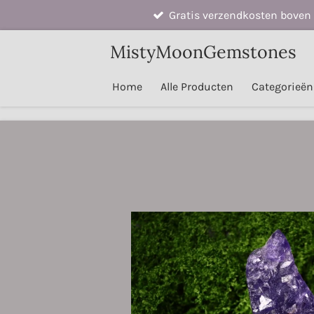
Gratis verzendkosten boven 
Ga
direct
MistyMoonGemstones
naar
de
Home
Alle Producten
Categorieë
hoofdinhoud