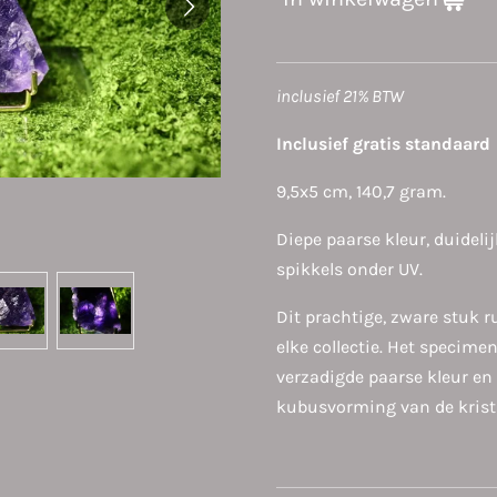
inclusief 21% BTW
Inclusief gratis standaard
9,5x5 cm, 140,7 gram.
Diepe paarse kleur, duidel
spikkels onder UV.
Dit prachtige, zware stuk r
elke collectie. Het specim
verzadigde paarse kleur en 
kubusvorming van de krist