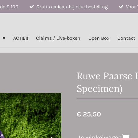
de € 100
Gratis cadeau bij elke bestelling
Voor 
n
ACTIE!!
Claims / Live-boxen
Open Box
Contact
Ruwe Paarse F
Specimen)
€ 25,50
In winkelwagen