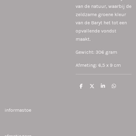
van de natuur, waarbij de
zeldzame groene kleur
van de Baryt het tot een
opvallende vondst
maakt.
Gewicht: 306 gram
Afmeting: 6,5 x 9 cm
D
D
S
D
e
e
h
e
l
e
a
l
e
l
r
e
n
e
n
informastoe