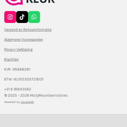
I
T
W
n
i
h
s
k
a
Verzend en Retourinformatie
t
T
t
Algemene Voorwaarden
a
o
s
g
k
A
Privacy Verklaring
r
p
a
p
Klachten
m
KVK: 98866281
BTW: NL005359721B05
+31 6 18893062
© 2025 - 2026 MistyMoonGemstones
Powered by
JouwWeb