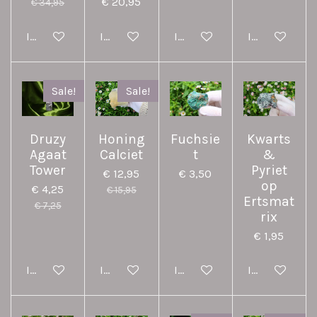
€ 20,95
€ 34,95
In winkelwagen
In winkelwagen
In winkelwagen
In winkelwag
Sale!
Sale!
Druzy
Honing
Fuchsie
Kwarts
Agaat
Calciet
t
&
Tower
Pyriet
€ 12,95
€ 3,50
op
€ 4,25
€ 15,95
Ertsmat
€ 7,25
rix
€ 1,95
In winkelwagen
In winkelwagen
In winkelwagen
In winkelwag