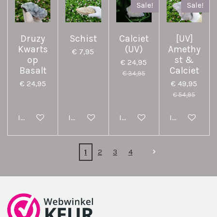
Sale!
Sale!
Druzy
Schist
Calciet
[UV]
Kwarts
(UV)
Amethy
€ 7,95
op
st &
€ 24,95
Basalt
Calciet
€ 34,95
€ 24,95
€ 49,95
€ 54,95
In winkelwagen
In winkelwagen
In winkelwagen
In winkelwag
1
2
3
4