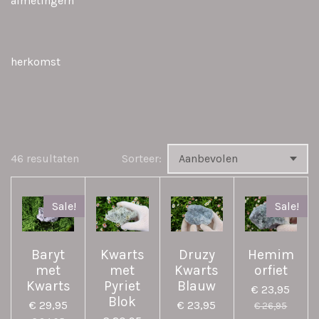
afmetingern
herkomst
46 resultaten
Sorteer:
Sale!
Sale!
Baryt
Kwarts
Druzy
Hemim
met
met
Kwarts
orfiet
Kwarts
Pyriet
Blauw
€ 23,95
Blok
€ 29,95
€ 23,95
€ 26,95